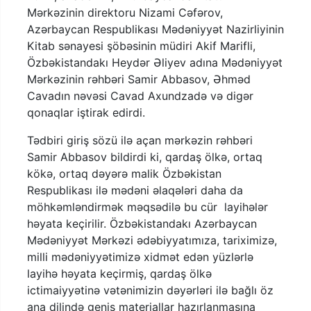
Mərkəzinin direktoru Nizami Cəfərov,
Azərbaycan Respublikası Mədəniyyət Nazirliyinin
Kitab sənayesi şöbəsinin müdiri Akif Marifli,
Özbəkistandakı Heydər Əliyev adına Mədəniyyət
Mərkəzinin rəhbəri Samir Abbasov, Əhməd
Cavadın nəvəsi Cavad Axundzadə və digər
qonaqlar iştirak edirdi.
Tədbiri giriş sözü ilə açan mərkəzin rəhbəri
Samir Abbasov bildirdi ki, qardaş ölkə, ortaq
kökə, ortaq dəyərə malik Özbəkistan
Respublikası ilə mədəni əlaqələri daha da
möhkəmləndirmək məqsədilə bu cür layihələr
həyata keçirilir. Özbəkistandakı Azərbaycan
Mədəniyyət Mərkəzi ədəbiyyatımıza, tariximizə,
milli mədəniyyətimizə xidmət edən yüzlərlə
layihə həyata keçirmiş, qardaş ölkə
ictimaiyyətinə vətənimizin dəyərləri ilə bağlı öz
ana dilində geniş materiallar hazırlanmasına