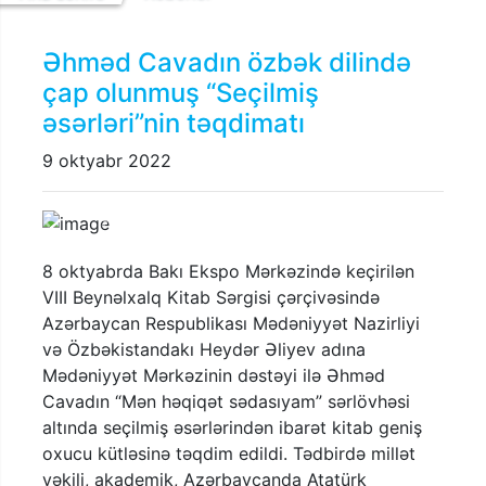
Əhməd Cavadın özbək dilində
çap olunmuş “Seçilmiş
əsərləri”nin təqdimatı
9 oktyabr 2022
Previous
Next
8 oktyabrda Bakı Ekspo Mərkəzində keçirilən
VIII Beynəlxalq Kitab Sərgisi çərçivəsində
Azərbaycan Respublikası Mədəniyyət Nazirliyi
və Özbəkistandakı Heydər Əliyev adına
Mədəniyyət Mərkəzinin dəstəyi ilə Əhməd
Cavadın “Mən həqiqət sədasıyam” sərlövhəsi
altında seçilmiş əsərlərindən ibarət kitab geniş
oxucu kütləsinə təqdim edildi. Tədbirdə millət
vəkili, akademik, Azərbaycanda Atatürk