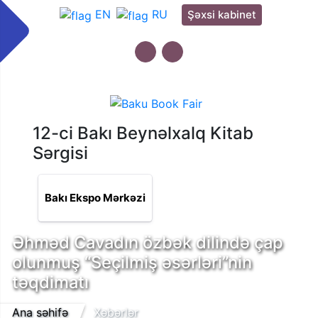
EN
RU
Şəxsi kabinet
12-ci Bakı Beynəlxalq Kitab
Sərgisi
Bakı Ekspo Mərkəzi
Əhməd Cavadın özbək dilində çap
olunmuş “Seçilmiş əsərləri”nin
təqdimatı
Ana səhifə
Xəbərlər