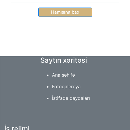
Hamısına bax
Saytın xəritəsi
Ana səhifə
Fotoqalereya
İstifadə qaydaları
İş rejimi