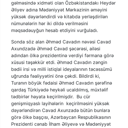
gəlməsində xidməti olan Özbəkistandakı Heydər
Əliyev adına Mədəniyyət Mərkəzinin əməyini
yüksək dəyərləndirdi və kitabda yerləşdirilən
nümunələrin hər iki dildə verilməsini
məqsədəuyğun hesab etdiyini vurğuladı.
Sonda söz alan Əhməd Cavadın nəvəsi Cavad
Axundzadə Əhməd Cavad şəcərəsi, ailəsi
adından ölkə prezidentinə verdiyi fərmana görə
xüsusi təşəkkür etdi. Əhməd Cavadın zəngin
bədii irsi və milli istiqlal ideyalarının təcəssümü
uğrunda fəaliyyətini önə çəkdi. Bildirdi ki,
Turanın böyük fədaisi Əhməd Cavadın şərəfinə
qardaş Türkiyədə heykəli ucaldılmış, müxtəlif
tədbirlər həyata keçirilmişdir. Bu cür
genişmiqyaslı layihələrin keçirilməsini yüksək
dəyərləndirən Cavad Axunzadə bütün bunlara
görə ölkə başçısı, Azərbaycan Respublikasının
Prezidenti cənab İlham Əliyevə və Mədəniyyət