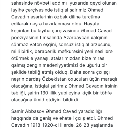
sahəsində növbəti addımı yuxarıda qeyd olunan
layihə çərçivəsində istiqlal şairimiz Əhməd
Cavadın əsərlərinin özbək dilinə tərcümə
edilərək nəşrə hazırlanması oldu. Həyata
keçirilən bu layihə çərçivəsində Əhməd Cavad
poeziyasının timsalında Azərbaycan xalqının
sönməz vətən eşqini, sonsuz istiqlal arzusunu,
milli birlik, bərabərlik məfkurəsini yeni nəsillərə
ötürməklə yanaşı, atalarımızdan bizə miras
qalmış zəngin mədəniyyətimizi də uğurlu bir
şəkildə təbliğ etmiş olduq. Daha sonra çıxışçı
nəşrin qardaş Özbəkistan oxucuları üçün maraqlı
olacağına, istiqlal şairimiz Əhməd Cavadın irsinin
təbliği, şairin 130 illik yubileyinə kiçik bir töhfə
olacağına ümid etdiyini bildirdi.
Samir Abbasov Əhməd Cavad yaradıcılığı
haqqında da geniş və əhatəli çıxış etdi. Əhməd
Cavadın 1918-1920-ci illərdə, 26-28 yaşlarında