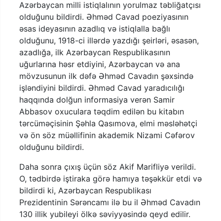
Azərbaycan milli istiqlalının yorulmaz təbliğatçısı
olduğunu bildirdi. Əhməd Cavad poeziyasının
əsas ideyasının azadlıq və istiqlalla bağlı
olduğunu, 1918-ci illərdə yazdığı şeirləri, əsasən,
azadlığa, ilk Azərbaycan Respublikasının
uğurlarına həsr etdiyini, Azərbaycan və ana
mövzusunun ilk dəfə Əhməd Cavadın şəxsində
işləndiyini bildirdi. Əhməd Cavad yaradıcılığı
haqqında dolğun informasiya verən Samir
Abbasov oxuculara təqdim edilən bu kitabın
tərcüməçisinin Şəhla Qasımova, elmi məsləhətçi
və ön söz müəllifinin akademik Nizami Cəfərov
olduğunu bildirdi.
Daha sonra çıxış üçün söz Akif Marifliyə verildi.
O, tədbirdə iştiraka görə hamıya təşəkkür etdi və
bildirdi ki, Azərbaycan Respublikası
Prezidentinin Sərəncamı ilə bu il Əhməd Cavadın
130 illik yubileyi ölkə səviyyəsində qeyd edilir.