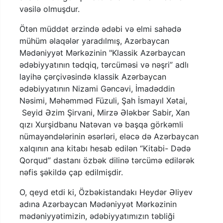
vəsilə olmuşdur.
Ötən müddət ərzində ədəbi və elmi sahədə
mühüm əlaqələr yaradılmış, Azərbaycan
Mədəniyyət Mərkəzinin "Klassik Azərbaycan
ədəbiyyatının tədqiq, tərcüməsi və nəşri” adlı
layihə çərçivəsində klassik Azərbaycan
ədəbiyyatının Nizami Gəncəvi, İmadəddin
Nəsimi, Məhəmməd Füzuli, Şah İsmayıl Xətai,
Seyid Əzim Şirvani, Mirzə Ələkbər Sabir, Xan
qızı Xurşidbanu Natəvan və başqa görkəmli
nümayəndələrinin əsərləri, eləcə də Azərbaycan
xalqının ana kitabı hesab edilən “Kitabi- Dədə
Qorqud” dastanı özbək dilinə tərcümə edilərək
nəfis şəkildə çap edilmişdir.
O, qeyd etdi ki, Özbəkistandakı Heydər Əliyev
adına Azərbaycan Mədəniyyət Mərkəzinin
mədəniyyətimizin, ədəbiyyatımızın təbliği