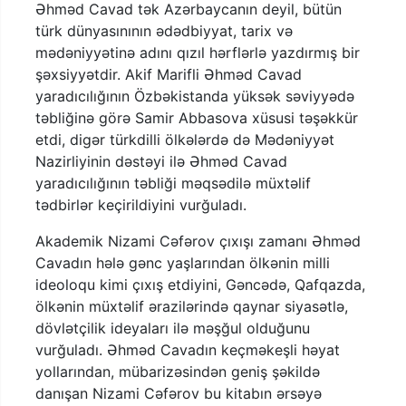
Əhməd Cavad tək Azərbaycanın deyil, bütün
türk dünyasınının ədədbiyyat, tarix və
mədəniyyətinə adını qızıl hərflərlə yazdırmış bir
şəxsiyyətdir. Akif Marifli Əhməd Cavad
yaradıcılığının Özbəkistanda yüksək səviyyədə
təbliğinə görə Samir Abbasova xüsusi təşəkkür
etdi, digər türkdilli ölkələrdə də Mədəniyyət
Nazirliyinin dəstəyi ilə Əhməd Cavad
yaradıcılığının təbliği məqsədilə müxtəlif
tədbirlər keçirildiyini vurğuladı.
Akademik Nizami Cəfərov çıxışı zamanı Əhməd
Cavadın hələ gənc yaşlarından ölkənin milli
ideoloqu kimi çıxış etdiyini, Gəncədə, Qafqazda,
ölkənin müxtəlif ərazilərində qaynar siyasətlə,
dövlətçilik ideyaları ilə məşğul olduğunu
vurğuladı. Əhməd Cavadın keçməkeşli həyat
yollarından, mübarizəsindən geniş şəkildə
danışan Nizami Cəfərov bu kitabın ərsəyə