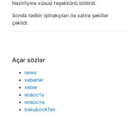
Nazirliyinə xüsusi təşəkkünü bildirdi.
Sonda tədbir iştirakçıları ilə xatirə şəkillər
çəkildi.
Açar sözlər
news
xəbərlər
xeber
новость
новости
bakubookfair