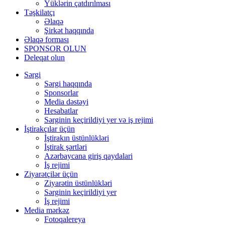
Yüklərin çatdırılması
Təşkilatçı
Əlaqə
Şirkət haqqında
Əlaqə forması
SPONSOR OLUN
Deleqat olun
Sərgi
Sərgi haqqında
Sponsorlar
Media dəstəyi
Hesabatlar
Sərginin keçirildiyi yer və iş rejimi
İştirakçılar üçün
İştirakın üstünlükləri
İştirak şərtləri
Azərbaycana giriş qaydalari
İş rejimi
Ziyarətçilər üçün
Ziyarətin üstünlükləri
Sərginin keçirildiyi yer
İş rejimi
Media mərkəz
Fotoqalereya