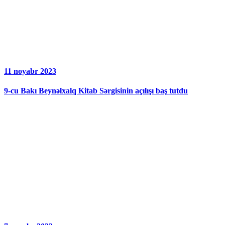
11 noyabr 2023
9-cu Bakı Beynəlxalq Kitab Sərgisinin açılışı baş tutdu