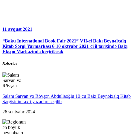
11 avqust 2021
“Baku International Book Fair 2021” VII-ci Bakı Beynəlxalq
Kitab Sərgi-Yarmarkası 6-10 oktyabr 2021-ci il tarixində Bakı
Ekspo Mərkəzində keçiriləcək
Xəbərlər
Salam Sarvan və Rövşən Abdullaoğlu 10-cu Bakı Beynəlxalq Kitab
Sərgisinin fəxri yazarları seçilib
26 sentyabr 2024