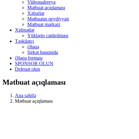
Videoqalereya
Mətbuat açıqlaması
Xəbərlər
Mətbuatın qeydiyyatı
Mətbuat mərkəzi
Xidmətlər
Yüklərin çatdırılması
Təşkilatçı
Əlaqə
Şirkət haqqında
Əlaqə forması
SPONSOR OLUN
Deleqat olun
Mətbuat açıqlaması
Ana səhifə
Mətbuat açıqlaması