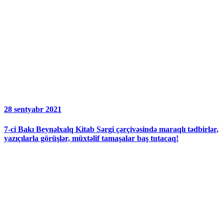
28 sentyabr 2021
7-ci Bakı Beynəlxalq Kitab Sərgi çərçivəsində maraqlı tədbirlər,
yazıçılarla görüşlər, müxtəlif tamaşalar baş tutacaq!