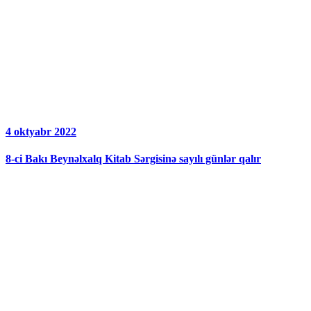
4 oktyabr 2022
8-ci Bakı Beynəlxalq Kitab Sərgisinə sayılı günlər qalır