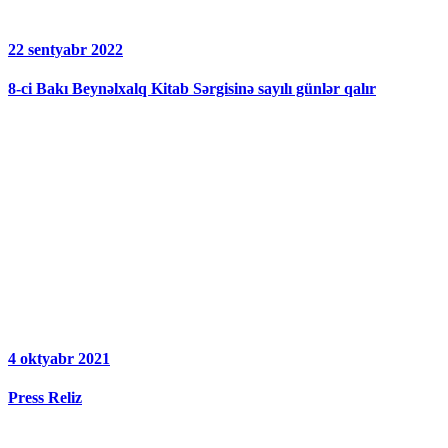
22 sentyabr 2022
8-ci Bakı Beynəlxalq Kitab Sərgisinə sayılı günlər qalır
4 oktyabr 2021
Press Reliz