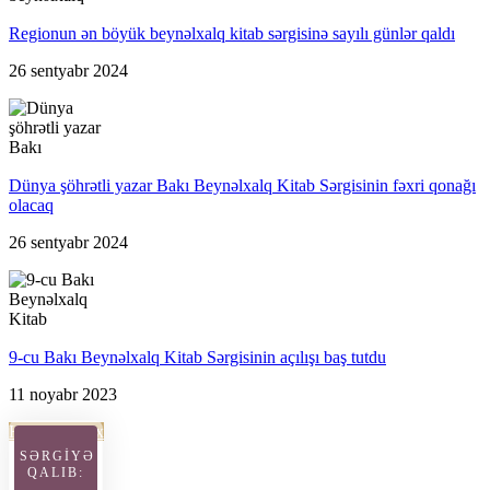
Regionun ən böyük beynəlxalq kitab sərgisinə sayılı günlər qaldı
26 sentyabr 2024
Dünya şöhrətli yazar Bakı Beynəlxalq Kitab Sərgisinin fəxri qonağı
olacaq
26 sentyabr 2024
9-cu Bakı Beynəlxalq Kitab Sərgisinin açılışı baş tutdu
11 noyabr 2023
Hamısına bax
SƏRGİYƏ
QALIB: