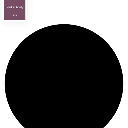
GÜN
SAAT
DƏQ
SAN