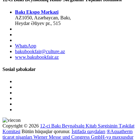
Bakı Ekspo Mərkəzi
AZ1050, Azərbaycan, Bakı,
Heydər Əliyev pr., 515
WhatsApp
bakubookfair@culture.az
www.bakubookfair.az
Sosial şəbəkələr
Copyright © 2026
12-ci Bakı Beynəlxalq Kitab Sərgisinin Təşkilat
Komitəsi
Bütün hüquqlar qorunur.
İstifadə qaydaları
®Aquatherm
ticarət nişanları Wiener Messe und Congress GmbH-yə məxsusdur