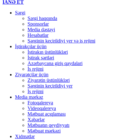
İANƏ ET
Sərgi
Sərgi haqqında
Sponsorlar
Media dəstəyi
Hesabatlar
Sərginin keçirildiyi yer və iş rejimi
İştirakçılar üçün
İştirakın üstünlükləri
İştirak şərtləri
Azərbaycana giriş qaydalari
İş rejimi
Ziyarətçilər üçün
Ziyarətin üstünlükləri
Sərginin keçirildiyi yer
İş rejimi
Media mərkəz
Fotoqalereya
Videoqalereya
Mətbuat açıqlaması
Xəbərlər
Mətbuatın qeydiyyatı
Mətbuat mərkəzi
Xidmətlər