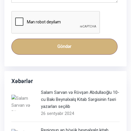
Göndər
Xəbərlər
Salam Sarvan və Rövşən Abdullaoğlu 10-
cu Bakı Beynəlxalq Kitab Sərgisinin fəxri
yazarları seçilib
26 sentyabr 2024
Regionun ən böyük beynəlxalq kitab