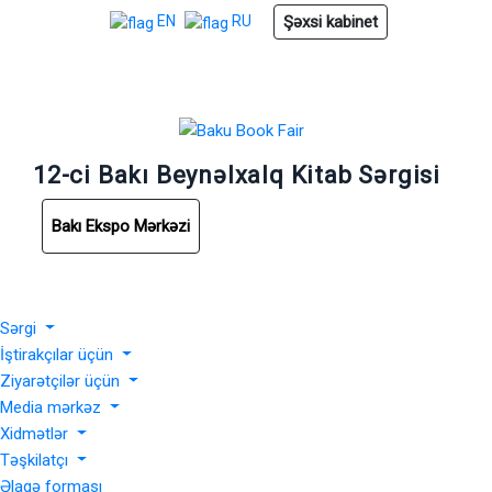
Şəxsi kabinet
EN
RU
12-ci Bakı Beynəlxalq Kitab Sərgisi
Bakı Ekspo Mərkəzi
Sərgi
İştirakçılar üçün
Ziyarətçilər üçün
Media mərkəz
Xidmətlər
Təşkilatçı
Əlaqə forması