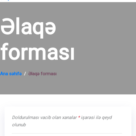
Əlaqə
forması
Ana səhifə
Əlaqə forması
Doldurulması vacib olan xanalar
*
işarəsi ilə qeyd
olunub