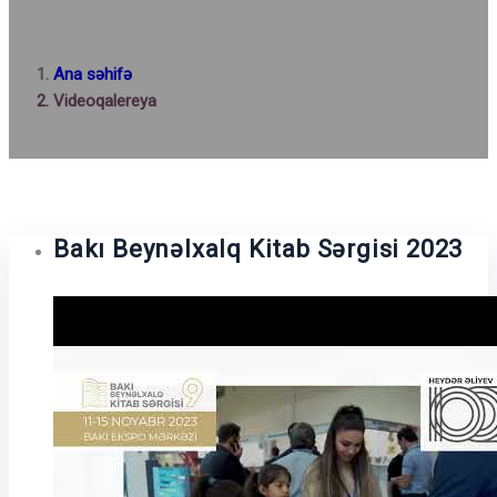
Ana səhifə
Videoqalereya
Bakı Beynəlxalq Kitab Sərgisi 2023