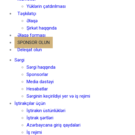
Yüklərin çatdırılması
Təşkilatçı
Əlaqə
Şirkət haqqında
Əlaqə forması
SPONSOR OLUN
Deleqat olun
Sərgi
Sərgi haqqında
Sponsorlar
Media dəstəyi
Hesabatlar
Sərginin keçirildiyi yer və iş rejimi
İştirakçılar üçün
İştirakın üstünlükləri
İştirak şərtləri
Azərbaycana giriş qaydalari
İş rejimi