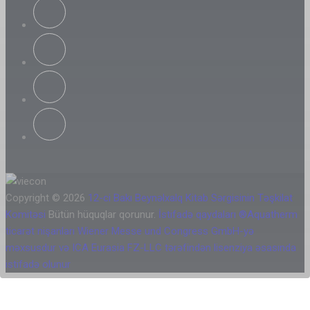
Copyright © 2026
12-ci Bakı Beynəlxalq Kitab Sərgisinin Təşkilat
Komitəsi
Bütün hüquqlar qorunur.
İstifadə qaydaları
®Aquatherm
ticarət nişanları Wiener Messe und Congress GmbH-yə
məxsusdur və ICA Eurasia FZ-LLC tərəfindən lisenziya əsasında
istifadə olunur