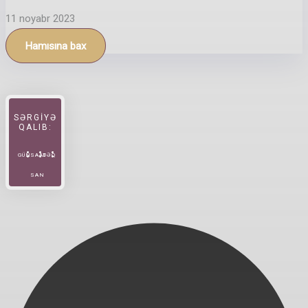
11 noyabr 2023
Hamısına bax
SƏRGİYƏ
QALIB:
GÜN
SAAT
DƏQ
SAN