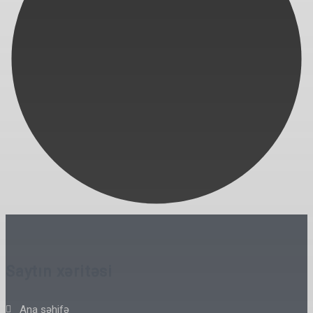
Saytın xəritəsi
Ana səhifə