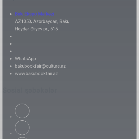
Bakı Ekspo Mərkəzi
AZ1050, Azərbaycan, Bakı,
Heydər Əliyev pr., 515
WhatsApp
bakubookfair@culture.az
www.bakubookfair.az
Sosial şəbəkələr