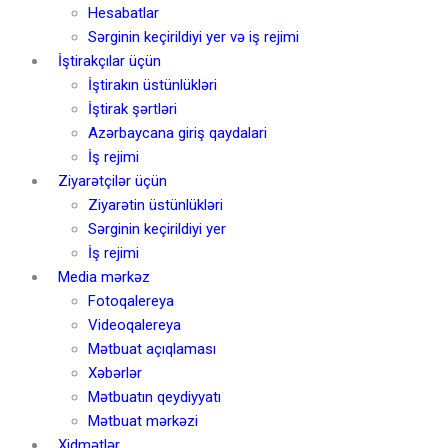
Hesabatlar
Sərginin keçirildiyi yer və iş rejimi
İştirakçılar üçün
İştirakın üstünlükləri
İştirak şərtləri
Azərbaycana giriş qaydalari
İş rejimi
Ziyarətçilər üçün
Ziyarətin üstünlükləri
Sərginin keçirildiyi yer
İş rejimi
Media mərkəz
Fotoqalereya
Videoqalereya
Mətbuat açıqlaması
Xəbərlər
Mətbuatın qeydiyyatı
Mətbuat mərkəzi
Xidmətlər