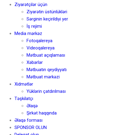
Ziyarətçilər üçün
Ziyarətin üstünlükləri
Sərginin keçirildiyi yer
İş rejimi
Media mərkəz
Fotoqalereya
Videoqalereya
Mətbuat açıqlaması
Xəbərlər
Mətbuatın qeydiyyatı
Mətbuat mərkəzi
Xidmətlər
Yüklərin çatdırılması
Təşkilatçı
Əlaqə
Şirkət haqqında
Əlaqə forması
SPONSOR OLUN
Deleqat olun